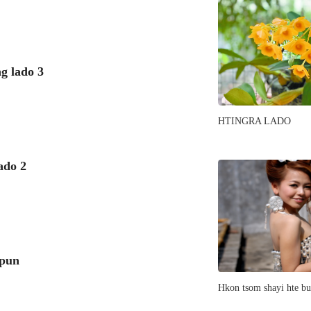
 lado 3
HTINGRA LADO
do 2
hpun
Hkon tsom shayi hte b