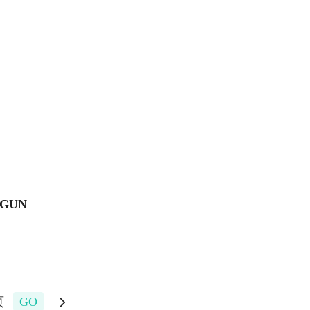
-GUN
页
GO