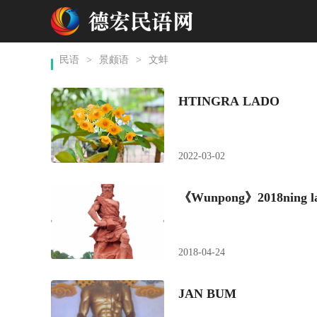
民语
>
景颇语
>
文蚌
HTINGRA LADO
2022-03-02
《Wunpong》2018ning la
2018-04-24
JAN BUM