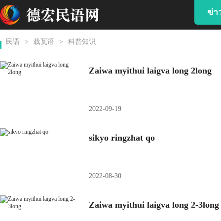
ข่
民语
>
载瓦语
>
科普知识
Zaiwa myithui laigva long 2long
2022-09-19
sikyo ringzhat qo
2022-08-30
Zaiwa myithui laigva long 2-3long