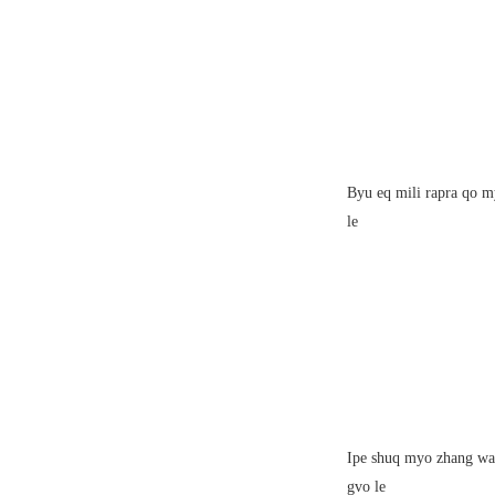
Byu eq mili rapra qo m
le
Ipe shuq myo zhang wa
gvo le