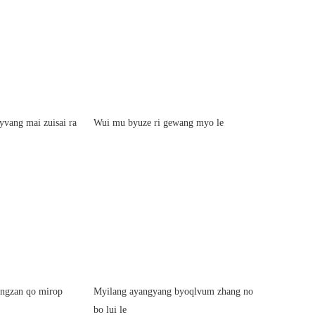
yvang mai zuisai ra
Wui mu byuze ri gewang myo le
ngzan qo mirop
Myilang ayangyang byoqlvum zhang no
bo lui le