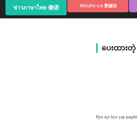
JINGPO GA 景颇语
ข่าวภาษาไทย 傣语
ပေးထားတဲ
Byu nyi byu yap paqzh