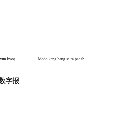
gvun byoq
Modo kang bang se ra paqzh
ာ 数字报