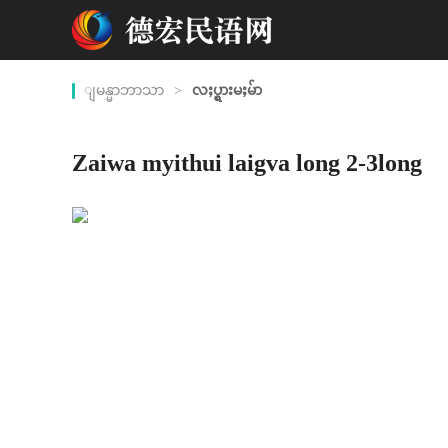
ျမန္မာဘာသာ
>
လႈပ္ရွားမႈမ်ာ
Zaiwa myithui laigva long 2-3long