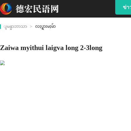
ข่
ျမန္မာဘာသာ
>
လႈပ္ရွားမႈမ်ာ
Zaiwa myithui laigva long 2-3long