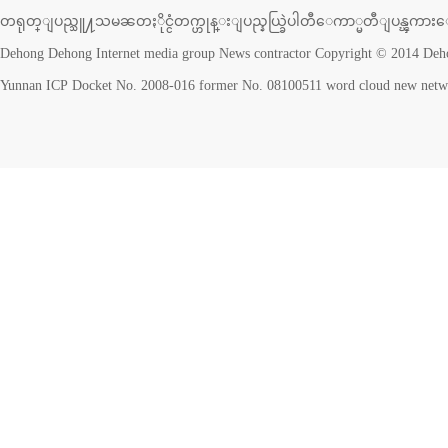
တရုတ္ျပည္သူ႔သမၼတႏိုင္ငံတက္ဟုန္းျပည္နယ္ခြဲပါတီေကာ္မတီျပန္ၾကားေရ
Dehong Dehong Internet media group News contractor Copyright © 2014 Deho
Yunnan ICP Docket No. 2008-016 former No. 08100511 word cloud new netw