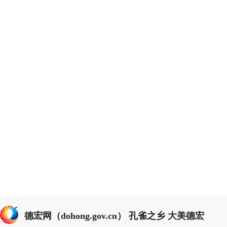
德宏网（dohong.gov.cn） 孔雀之乡 大美德宏