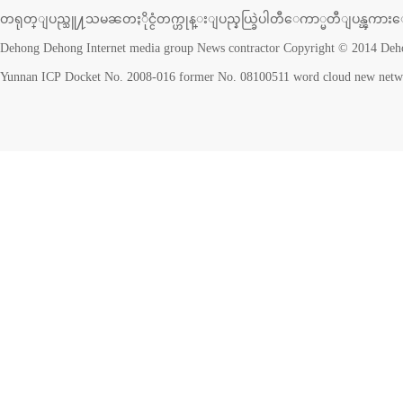
တရုတ္ျပည္သူ႔သမၼတႏိုင္ငံတက္ဟုန္းျပည္နယ္ခြဲပါတီေကာ္မတီျပန္ၾကားေရ
Dehong Dehong Internet media group News contractor Copyright © 2014 Deho
Yunnan ICP Docket No. 2008-016 former No. 08100511 word cloud new netw