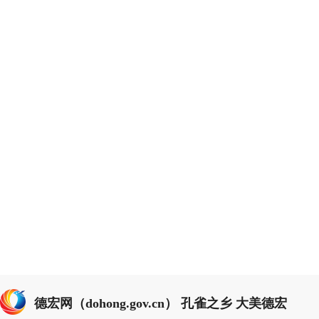
德宏网（dohong.gov.cn） 孔雀之乡 大美德宏