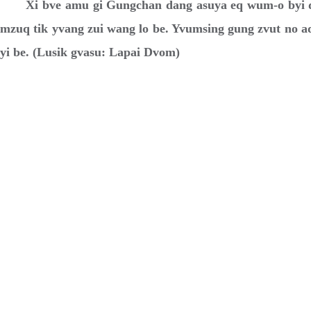
Xi bve amu gi Gungchan dang asuya eq wum-o byi d
mzuq tik yvang zui wang lo be. Yvumsing gung zvut no a
yi be. (Lusik gvasu: Lapai Dvom)