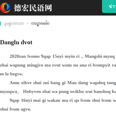
ข่
ျမန္မာဘာသာ
>
လႈပ္ရွားမႈမ်ာ
Danglu dvot
2020zan lvomo 9qap 15nyi myin ri，Mangshi myuq 
zhai wapung mingjvo ma zvut wum no ana ri lvompyit r
m lo begvo.
Amu xibve shui zui bang gi Mau dang wapdoq tun
myuqwa、 Hobyven zhai wa pung nvikbo wui banshoq ba
9qap 16nyi mai gi wakau ma ri qo lvom shui lvom wa
shui lvom agvo.