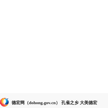
德宏网（dohong.gov.cn） 孔雀之乡 大美德宏