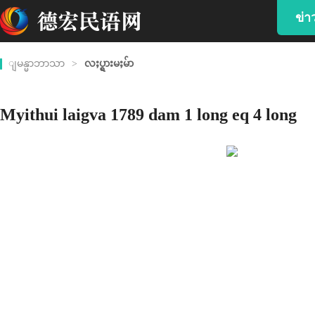
ข่
ျမန္မာဘာသာ
>
လႈပ္ရွားမႈမ်ာ
Myithui laigva 1789 dam 1 long eq 4 long