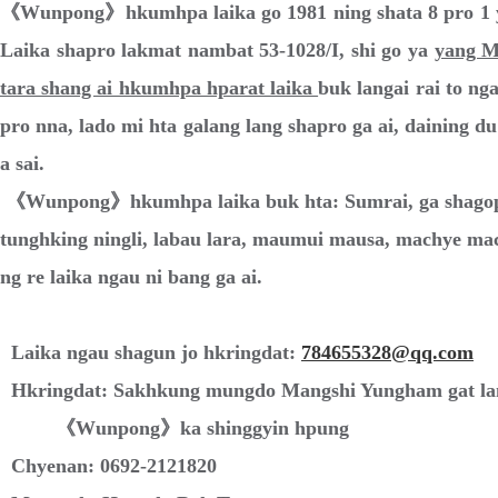
《Wunpong》hkumhpa laika go 1981 ning shata 8 pro 1 ya
Laika shapro lakmat nambat 53-1028/I, shi go ya
yang M
t
ara shang ai hkumhpa hparat laika
buk langai rai to nga
pro nna, lado mi hta galang lang shapro ga ai, daining du
a sai.
《Wunpong》hkumhpa laika buk hta: Sumrai, ga shagop,
tunghking ningli, labau lara, maumui mausa, machye mac
ng re laika ngau ni bang ga ai.
Laika ngau shagun jo hkringdat:
784655328@qq.com
Hkringdat: Sakhkung mungdo Mangshi Yungham gat l
《Wunpong》ka shinggyin hpung
Chyenan: 0692-2121820