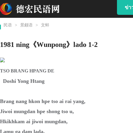
ข่
民语
>
景颇语
>
文蚌
1981 ning《Wunpong》lado 1-2
TSO BRANG HPANG DE
Doshi Yong Htang
Brang nang hkon hpe tso ai rai yang,
Jiwoi mungdan hpe shong tso u,
Hkikhkam ai jiwoi mungdan,
Lamu ga dam lada,