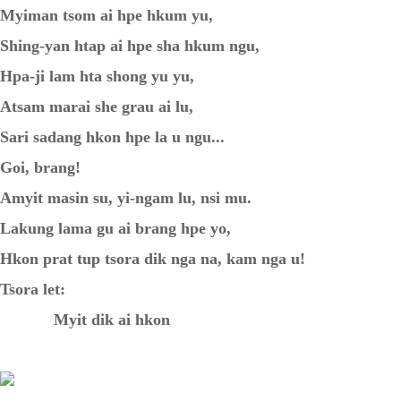
Myiman tsom ai hpe hkum yu,
Shing-yan htap ai hpe sha hkum ngu,
Hpa-ji lam hta shong yu yu,
Atsam marai she grau ai lu,
Sari sadang hkon hpe la u ngu...
Goi, brang!
Amyit masin su, yi-ngam lu, nsi mu.
Lakung lama gu ai brang hpe yo,
Hkon prat tup tsora dik nga na, kam nga u!
Tsora let:
Myit dik ai hkon