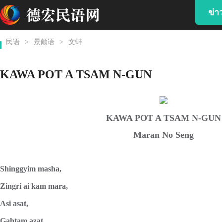
ข่
民语
>
景颇语
>
文蚌
KAWA POT A TSAM N-GUN
KAWA POT A TSAM N-GUN
Maran No Seng
Shinggyim masha,
Zingri ai kam mara,
Asi asat,
Gahtam azat.