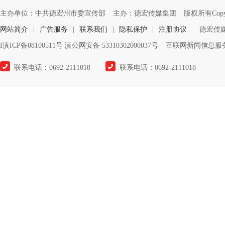
主办单位：中共德宏州市委宣传部
主办：德宏传媒集团
版权所有Copyrigh
网站简介
|
广告服务
|
联系我们
|
隐私保护
|
注册协议
德宏传
I滇ICP备08100511号 滇公网安备 53310302000037号
互联网新闻信息服务许
联系电话：0692-2111018
联系电话：0692-2111018