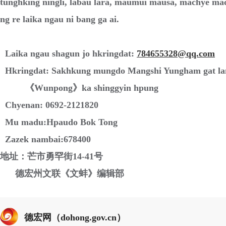
tunghking ningli, labau lara, maumui mausa, machye mac
ng re laika ngau ni bang ga ai.
Laika ngau shagun jo hkringdat:
784655328@qq.com
Hkringdat: Sakhkung mungdo Mangshi Yungham gat l
《Wunpong》ka shinggyin hpung
Chyenan: 0692-2121820
Mu madu:Hpaudo Bok Tong
Zazek nambai:678400
地址：芒市勇罕街14-41号
德宏州文联《文蚌》编辑部
德宏网（dohong.gov.cn）