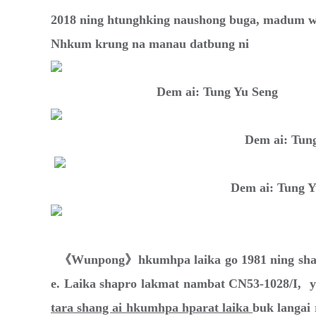
2018 ning htunghking naushong buga, madum w
Nhkum krung na manau datbung ni
Dem ai: Tung Yu Seng
Dem ai: Tung Yu 
Dem ai: Tung Yu S
《Wunpong》hkumhpa laika go 1981 ning shata 8
e. Laika shapro lakmat nambat CN53-1028/I, 
t
ara shang ai hkumhpa hparat laika
buk langai 