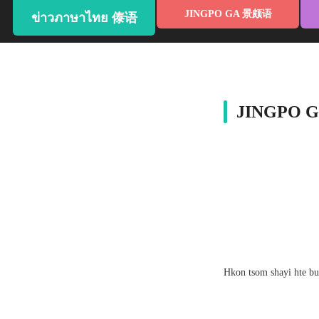
JINGPO GA 景颇语
ข่าวภาษาไทย 傣语
JINGPO
Hkon tsom shayi hte b