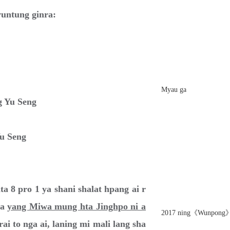
untung ginra:
Myau ga
Seng
eng
 pro 1 ya shani shalat hpang ai r
ya
yang Miwa mung hta Jinghpo ni a
2017 ning《Wunpong》
rai to nga ai, laning mi mali lang sha