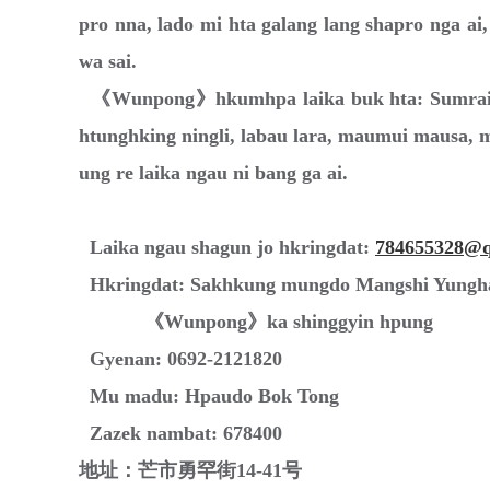
pro nna, lado mi hta galang lang shapro nga ai,
wa sai.
《Wunpong》hkumhpa laika buk hta: Sumrai, g
htunghking ningli, labau lara, maumui mausa, 
ung re laika ngau ni bang ga ai.
Laika ngau shagun jo hkringdat:
784655328@
Hkringdat: Sakhkung mungdo Mangshi Yungh
《Wunpong》ka shinggyin hpung
Gyenan: 0692-2121820
Mu madu: Hpaudo Bok Tong
Zazek nambat: 678400
地址：芒市勇罕街14-41号