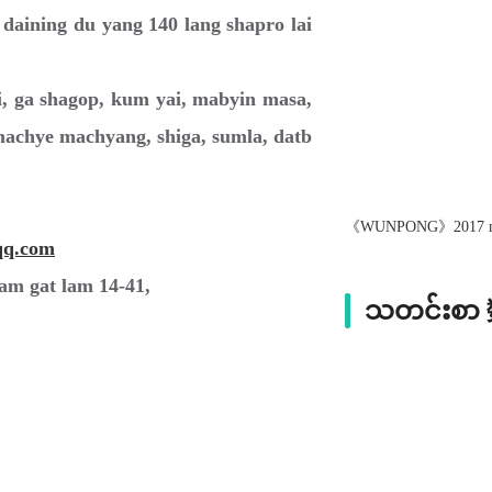
 daining du yang 140 lang shapro lai
a shagop, kum yai, mabyin masa,
machye machyang, shiga, sumla, datb
《WUNPONG》2017 nin
qq.com
am gat lam 14-41,
သတင်းစ