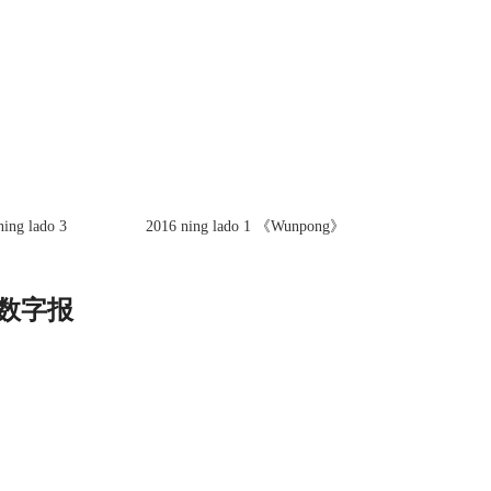
g lado 3
2016 ning lado 1 《Wunpong》
ာ 数字报